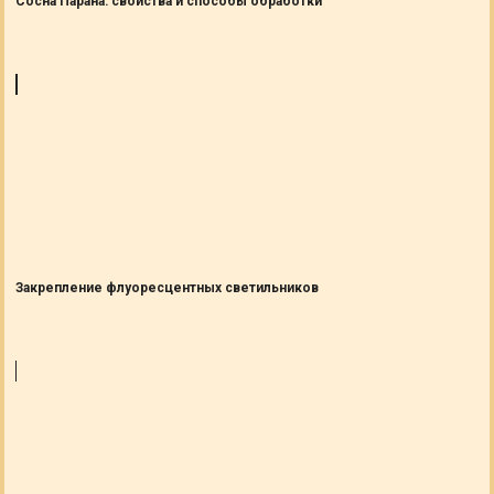
Сосна Парана: свойства и способы обработки
Закрепление флуоресцентных светильников