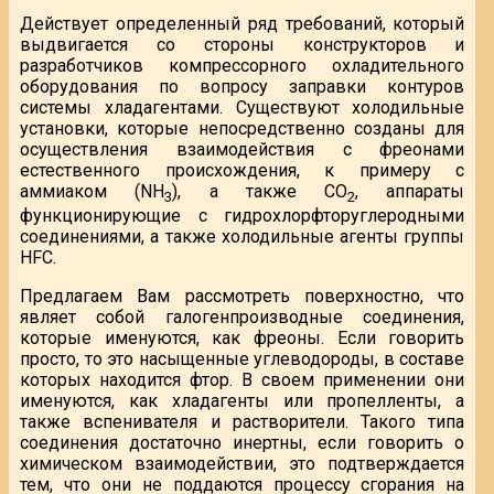
Действует определенный ряд требований, который
выдвигается со стороны конструкторов и
разработчиков компрессорного охладительного
оборудования по вопросу заправки контуров
системы хладагентами. Существуют холодильные
установки, которые непосредственно созданы для
осуществления взаимодействия с фреонами
естественного происхождения, к примеру с
аммиаком (NH
), а также СО
, аппараты
3
2
функционирующие с гидрохлорфторуглеродными
соединениями, а также холодильные агенты группы
HFС.
Предлагаем Вам рассмотреть поверхностно, что
являет собой галогенпроизводные соединения,
которые именуются, как фреоны. Если говорить
просто, то это насыщенные углеводороды, в составе
которых находится фтор. В своем применении они
именуются, как хладагенты или пропелленты, а
также вспенивателя и растворители. Такого типа
соединения достаточно инертны, если говорить о
химическом взаимодействии, это подтверждается
тем, что они не поддаются процессу сгорания на