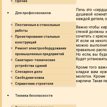
Прочее
Печь это «сердце
Для профессионалов
душевой комнат
каждой детали, о
Плотничные и стекольные
Важно чтобы кир
работы
стеной должны и
сочетать с крас
Проектирование стальных
И если на некот
конструкций
можно выполнить
Ремонт электрооборудования
правильно распол
Но если, вы буд
промышленных предприятий
будет установит
Санитарно-технические
устройства зданий
Кроме того важ
кладки вам нуж
Слесарное дело
молоток. Кроме 
Свободная ковка
кирпичи. Такая п
Справочник строителя
Техника безопасности