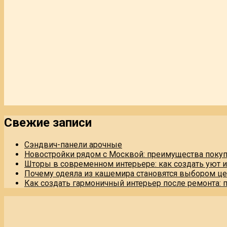
Свежие записи
Сэндвич-панели арочные
Новостройки рядом с Москвой: преимущества поку
Шторы в современном интерьере: как создать уют 
Почему одеяла из кашемира становятся выбором це
Как создать гармоничный интерьер после ремонта: 