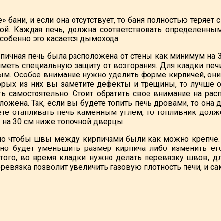
» бани, и если она отсутствует, то баня полностью теряет 
ой. Каждая печь, должна соответствовать определенным
собенно это касается дымохода.
пичная печь была расположена от стены как минимум на 3
меть специальную защиту от возгорания. Для кладки пе
ным. Особое внимание нужно уделить форме кирпичей, он
орых из них вы заметите дефекты и трещины, то лучше о
 самостоятельно. Стоит обратить свое внимание на ра
ожена. Так, если вы будете топить печь дровами, то она 
ете отапливать печь каменным углем, то топливник дол
ь на 30 см ниже топочной дверцы.
но чтобы швы между кирпичами были как можно крепче. 
но будет уменьшить размер кирпича либо изменить его
того, во время кладки нужно делать перевязку швов, д
еревязка позволит увеличить газовую плотность печи, и с