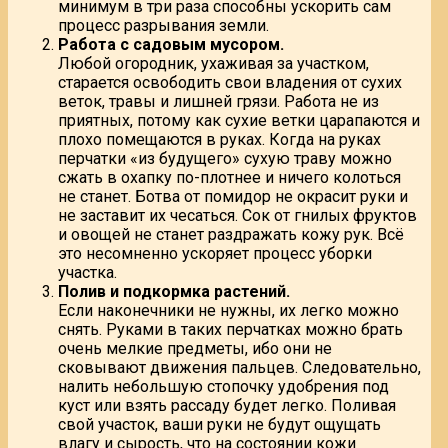
минимум в три раза способны ускорить сам
процесс разрывания земли.
Работа с садовым мусором.
Любой огородник, ухаживая за участком,
старается освободить свои владения от сухих
веток, травы и лишней грязи. Работа не из
приятных, потому как сухие ветки царапаются и
плохо помещаются в руках. Когда на руках
перчатки «из будущего» сухую траву можно
сжать в охапку по-плотнее и ничего колоться
не станет. Ботва от помидор не окрасит руки и
не заставит их чесаться. Сок от гнилых фруктов
и овощей не станет раздражать кожу рук. Всё
это несомненно ускоряет процесс уборки
участка.
Полив и подкормка растений.
Если наконечники не нужны, их легко можно
снять. Руками в таких перчатках можно брать
очень мелкие предметы, ибо они не
сковывают движения пальцев. Следовательно,
налить небольшую стопочку удобрения под
куст или взять рассаду будет легко. Поливая
свой участок, ваши руки не будут ощущать
влагу и сырость, что на состоянии кожи