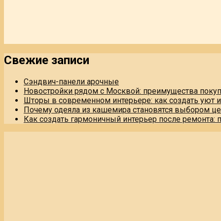
Свежие записи
Сэндвич-панели арочные
Новостройки рядом с Москвой: преимущества поку
Шторы в современном интерьере: как создать уют 
Почему одеяла из кашемира становятся выбором це
Как создать гармоничный интерьер после ремонта: 