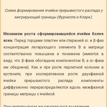
Схема формирования ячейки прерывистого распада у
мигрирующей границы (Фурнелле и Кларк).
Механизм роста сформировавшейся ячейки более
ясен.
Перед торцами пластин или стержней α
и β-фаз
1
концентрация легирующего элемента В в матрице
соответственно повышена и понижена (имеется в
виду, что β-фаза обогащена компонентом В, а α
-фаза
1
им обеднена). Как и при росте перлитной колонии в
аустените, при кооперативном росте двухфазной
ячейки прерывистого распада компоненты
диффузионно перераспределяются вдоль межфазной
границы матрицы с ячейкой.
При непрерывном же распаде рост выделения