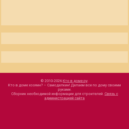
© 2010-2026
Кто в доме.ру
.
Кто в доме хозяин? – Самоделкин! Делаем все по дому своими
руками.
Сборник необходимой информации для строителей.
Связь с
администрацией сайта