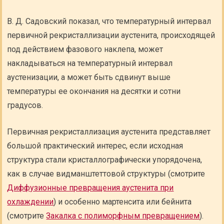
В. Д. Садовский показал, что температурный интервал
первичной рекристаллизации аустенита, происходящей
под действием фазового наклепа, может
накладываться на температурный интервал
аустенизации, а может быть сдвинут выше
температуры ее окончания на десятки и сотни
градусов.
Первичная рекристаллизация аустенита представляет
большой практический интерес, если исходная
структура стали кристаллографически упорядочена,
как в случае видманштеттовой структуры (смотрите
Диффузионные превращения аустенита при
охлаждении
) и особенно мартенсита или бейнита
(смотрите
Закалка с полиморфным превращением
).