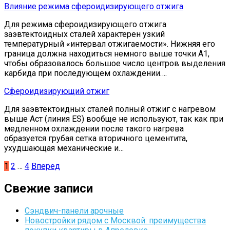
Влияние режима сфероидизирующего отжига
Для режима сфероидизирующего отжига
заэвтектоидных сталей характерен узкий
температурный «интервал отжигаемости». Нижняя его
граница должна находиться немного выше точки А1,
чтобы образовалось большое число центров выделения
карбида при последующем охлаждении….
Сфероидизирующий отжиг
Для заэвтектоидных сталей полный отжиг с нагревом
выше Аст (линия ES) вообще не используют, так как при
медленном охлаждении после такого нагрева
образуется грубая сетка вторичного цементита,
ухудшающая механические и…
Пагинация
1
2
…
4
Вперед
записей
Свежие записи
Сэндвич-панели арочные
Новостройки рядом с Москвой: преимущества