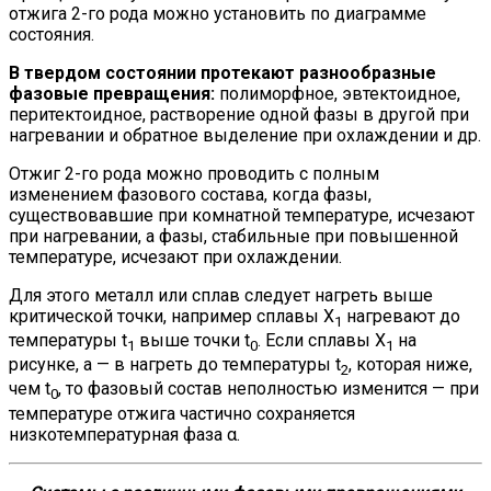
отжига 2-го рода можно установить по диаграмме
состояния.
В твердом состоянии протекают разнообразные
фазовые превращения:
полиморфное, эвтектоидное,
перитектоидное, растворение одной фазы в другой при
нагревании и обратное выделение при охлаждении и др.
Отжиг 2-го рода можно проводить с полным
изменением фазового состава, когда фазы,
существовавшие при комнатной температуре, исчезают
при нагревании, а фазы, стабильные при повышенной
температуре, исчезают при охлаждении.
Для этого металл или сплав следует нагреть выше
критической точки, например сплавы Х
нагревают до
1
температуры t
выше точки t
. Если сплавы Х
на
1
0
1
рисунке, а — в нагреть до температуры t
, которая ниже,
2
чем t
, то фазовый состав неполностью изменится — при
0
температуре отжига частично сохраняется
низкотемпературная фаза α.