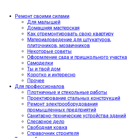
Ремонт своими силами
Для малышей
Домашняя мастерская
Как отремонтировать свою квартиру
Материаловедение для штукатуров,
плиточников, мозаичников
Некоторые советы
Оформление сада и пришкольного участка
Самоделки
Ты и твой дом
Коротко и интересно
Прочее
Для профессионалов
Плотничные и стекольные работы
Проектирование стальных конструкций
Ремонт электрооборудования
промышленных предприятий
Санитарно-технические устройства зданий
Слесарное дело
Свободная ковка
Справочник строителя