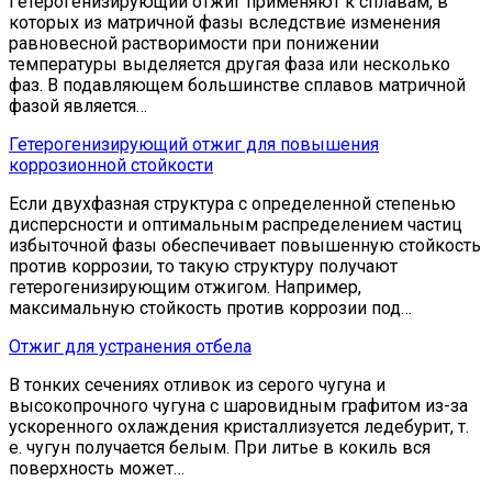
Гетерогенизирующий отжиг применяют к сплавам, в
которых из матричной фазы вследствие изменения
равновесной растворимости при понижении
температуры выделяется другая фаза или несколько
фаз. В подавляющем большинстве сплавов матричной
фазой является…
Гетерогенизирующий отжиг для повышения
коррозионной стойкости
Если двухфазная структура с определенной степенью
дисперсности и оптимальным распределением частиц
избыточной фазы обеспечивает повышенную стойкость
против коррозии, то такую структуру получают
гетерогенизирующим отжигом. Например,
максимальную стойкость против коррозии под…
Отжиг для устранения отбела
В тонких сечениях отливок из серого чугуна и
высокопрочного чугуна с шаровидным графитом из-за
ускоренного охлаждения кристаллизуется ледебурит, т.
е. чугун получается белым. При литье в кокиль вся
поверхность может…