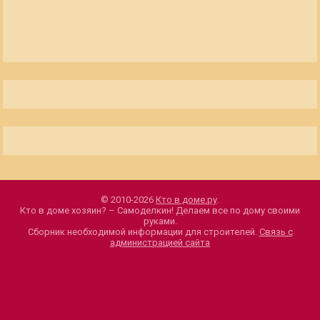
© 2010-2026
Кто в доме.ру
.
Кто в доме хозяин? – Самоделкин! Делаем все по дому своими
руками.
Сборник необходимой информации для строителей.
Связь с
администрацией сайта