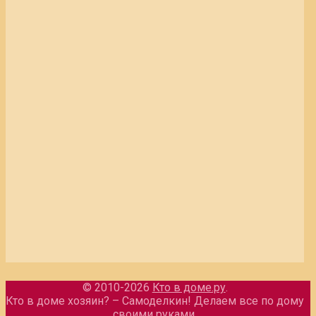
© 2010-2026
Кто в доме.ру
.
Кто в доме хозяин? – Самоделкин! Делаем все по дому
своими руками.