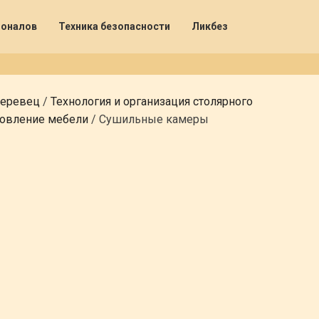
ионалов
Техника безопасности
Ликбез
деревец
/
Технология и организация столярного
товление мебели
/
Сушильные камеры