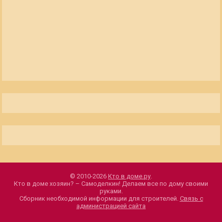
© 2010-2026
Кто в доме.ру
.
Кто в доме хозяин? – Самоделкин! Делаем все по дому своими
руками.
Сборник необходимой информации для строителей.
Связь с
администрацией сайта