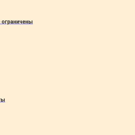
е ограничены
ты