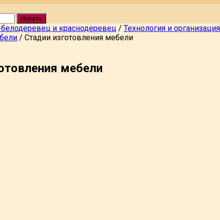
Искать
-белодеревец и краснодеревец
/
Технология и организаци
ебели
/
Стадии изготовления мебели
готовления мебели