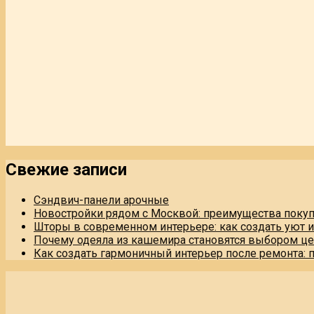
Свежие записи
Сэндвич-панели арочные
Новостройки рядом с Москвой: преимущества поку
Шторы в современном интерьере: как создать уют 
Почему одеяла из кашемира становятся выбором це
Как создать гармоничный интерьер после ремонта: 