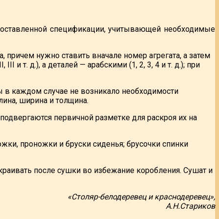
е составленной спецификации, учитывающей необходимые
, причем нужно ставить вначале номер агрегата, а затем
и т. д.), а деталей — арабскими (1, 2, 3, 4 и т. д.); при
бы в каждом случае не возникало необходимости
лина, ширина и толщина.
 подвергаются первичной разметке для раскроя их на
жки, проножки и бруски сиденья; брусочки спинки
раивать после сушки во избежание коробления. Сушат и
«Столяр-белодеревец и краснодеревец»,
А.Н.Стариков