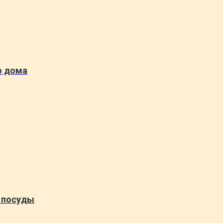
о дома
 посуды