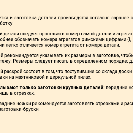
тка и заготовка деталей производятся согласно заране
ботку.
 детали следует проставить номер самой детали и агрегата
бнее обозначать номера агрегатов римскими цифрами (I, II, III 
и легко отличается номер агрегата от номера детали.
ей рекомендуется указывать их размеры в заготовке, что
ртежу. Размеры следует писать в определенном порядке: д
 раскрой состоит в том, что поступившие со склада доски
вки на маятниковой и циркульной пилах.
елывают только заготовки крупных деталей:
передние но
ишь в отрезках.
адние ножки рекомендуется заготовлять отрезками и раск
заготовки-бруски.