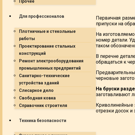
Прочее
Для профессионалов
Первичная разме
припуски на обра
Плотничные и стекольные
На изготовляемой
работы
номер детали. Удо
таком обозначени
Проектирование стальных
конструкций
В перечне детал
Ремонт электрооборудования
обращаться к че
промышленных предприятий
Предварительный
Санитарно-технические
черновые загото
устройства зданий
На бруски разд
Слесарное дело
заготавливают л
Свободная ковка
Криволинейные з
Справочник строителя
отрезки досок и 
Техника безопасности