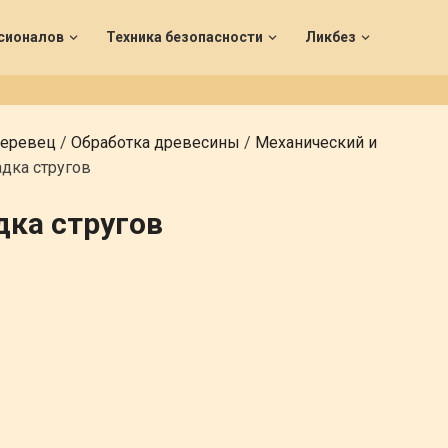
сионалов
Техника безопасности
Ликбез
деревец
/
Обработка древесины
/
Механический и
адка стругов
дка стругов