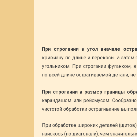
При строгании в угол вначале ост
кривизну по длине и перекосы, а затем
угольником. При строгании фуганком, в
по всей длине острагиваемой детали, не
При строгании в размер границы об
карандашом или рейсмусом. Сообразно
чистотой обработки острагивание выпол
При обработке широких деталей (щитов) 
наискось (по диагонали), чем значитель