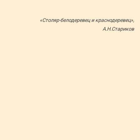
«Столяр-белодеревец и краснодеревец»,
А.Н.Стариков