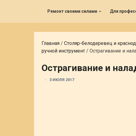
Ремонт своими силами
Для профес
Главная
/
Столяр-белодеревец и красно
ручной инструмент
/
Острагивание и нал
Острагивание и нала
3 ИЮЛЯ 2017