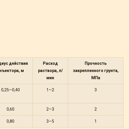
диус действия
Расход
Прочность
нъектора, м
раствора, л/
закрепленного грунта,
мин
МПа
0,25—0,40
1—2
3
0,60
2—3
2
0,80
3—5
1