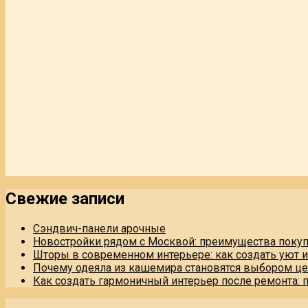
Свежие записи
Сэндвич-панели арочные
Новостройки рядом с Москвой: преимущества поку
Шторы в современном интерьере: как создать уют 
Почему одеяла из кашемира становятся выбором це
Как создать гармоничный интерьер после ремонта: 