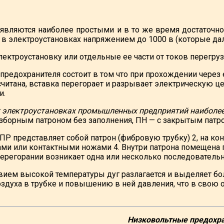
 являются наиболее простыми и в то же время достаточ
 в электроустановках напряжением до 1000 в (которые да
ектроустановку или отдельные ее части от токов перегруз
предохранителя состоит в том что при прохождении через 
считана, вставка перегорает и разрывает электрическую ц
и.
 электроустановках промышленных предприятий наиболее
зборным патроном без заполнения, ПН — с закрытым пат
ПР представляет собой патрон (фибровую трубку) 2, на ко
ми или контактными ножами 4. Внутри патрона помещена пл
перегорании возникает одна или несколько последователь
вием высокой температуры дуг разлагается и выделяет б
здуха в трубке и повышению в ней давления, что в свою 
Низковольтные предохр