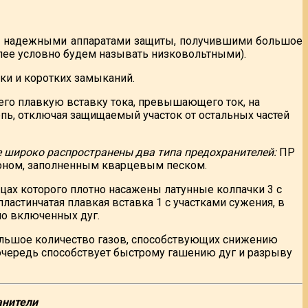
но надежными аппаратами защиты, получившими большое
лее условно будем называть низковольтными).
ки и коротких замыканий.
его плавкую вставку тока, превышающего ток, на
епь, отключая защищаемый участок от остальных частей
 широко распространены два типа предохранителей:
ПР
роном, заполненным кварцевым песком.
нцах которого плотно насажены латунные колпачки 3 с
астинчатая плавкая вставка 1 с участками сужения, в
но включенных дуг.
ольшое количество газов, способствующих снижению
очередь способствует быстрому гашению дуг и разрыву
анители