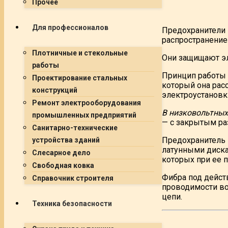
Прочее
Для профессионалов
Предохранители
распространение
Плотничные и стекольные
Они защищают эл
работы
Принцип работы 
Проектирование стальных
который она рас
конструкций
электроустановк
Ремонт электрооборудования
В низковольтных
промышленных предприятий
— с закрытым ра
Санитарно-технические
Предохранитель 
устройства зданий
латунными диска
Слесарное дело
которых при ее 
Свободная ковка
Фибра под дейст
Справочник строителя
проводимости во
цепи.
Техника безопасности