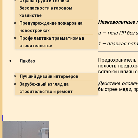
Охрана труда и техника
безопасности в газовом
хозяйстве
Низковольтные 
Предупреждение пожаров на
новостройках
а — типа ПР без 
Профилактика травматизма в
1 — плавкая вста
строительстве
Предохранитель 
Ликбез
полость предох
вставки напаян 
Лучший дизайн интерьеров
Действие оловян
Зарубежный взгляд на
быстрее меди, пр
строительство и ремонт