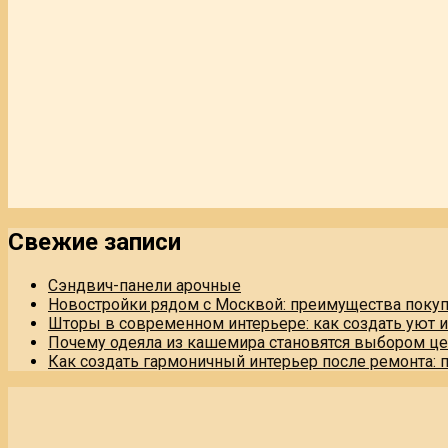
Свежие записи
Сэндвич-панели арочные
Новостройки рядом с Москвой: преимущества поку
Шторы в современном интерьере: как создать уют 
Почему одеяла из кашемира становятся выбором це
Как создать гармоничный интерьер после ремонта: 