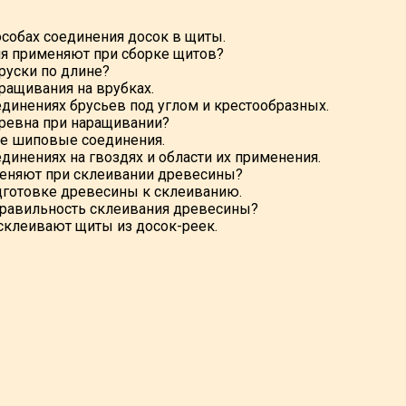
особах соединения досок в щиты.
я применяют при сборке щитов?
руски по длине?
ращивания на врубках.
единениях брусьев под углом и крестообразных.
ревна при наращивании?
е шиповые соединения.
динениях на гвоздях и области их применения.
еняют при склеивании древесины?
дготовке древесины к склеиванию.
равильность склеивания древесины?
 склеивают щиты из досок-реек.