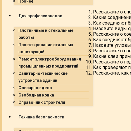
Прочее
Расскажите о сп
Для профессионалов
Какие соединени
Как соединяют б
Назовите виды с
Плотничные и стекольные
Расскажите о со
работы
Как соединяют б
Назовите угловы
Проектирование стальных
Расскажите о сое
конструкций
Какие клеи прим
Ремонт электрооборудования
Расскажите о по
промышленных предприятий
Как проверяют п
Расскажите, как
Санитарно-технические
устройства зданий
Слесарное дело
Свободная ковка
Справочник строителя
Техника безопасности