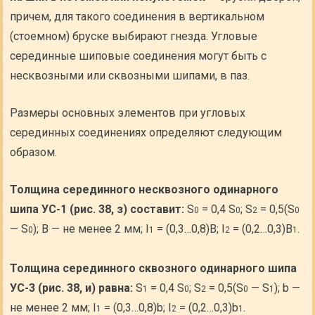
причем, для такого соединения в вертикальном
(стоемном) бруске выбирают гнезда. Угловые
серединные шиповые соединения могут быть с
несквозными или сквозными шипами, в паз.
Размеры основных элементов при угловых
серединных соединениях определяют следующим
образом.
Толщина серединного несквозного одинарного
шипа УС-1 (рис. 38, з) составит:
S
= 0,4 S
; S
= 0,5(S
0
0
2
0
— S
); В — не менее 2 мм; I
= (0,3…0,8)В; I
= (0,2…0,3)B
.
0
1
2
1
Толщина серединного сквозного одинарного шипа
УС-3 (рис. 38, и) равна:
S
= 0,4 S
; S
= 0,5(S
— S
); b —
1
0
2
0
1
не менее 2 мм; I
= (0,3…0,8)b; I
= (0,2…0,3)b
.
1
2
1