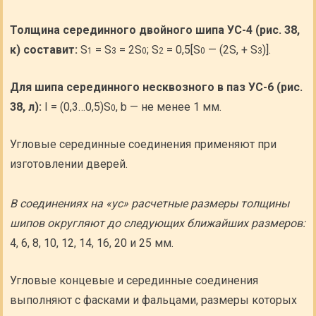
Толщина серединного двойного шипа УС-4 (рис. 38,
к) составит:
S
= S
= 2S
; S
= 0,5[S
— (2S, + S
)].
1
3
0
2
0
3
Для шипа серединного несквозного в паз УС-6 (рис.
38, л):
I = (0,3…0,5)S
, b — не менее 1 мм.
0
Угловые серединные соединения применяют при
изготовлении дверей.
В соединениях на «ус» расчетные размеры толщины
шипов округляют до следующих ближайших размеров:
4, 6, 8, 10, 12, 14, 16, 20 и 25 мм.
Угловые концевые и серединные соединения
выполняют с фасками и фальцами, размеры которых