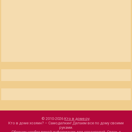
© 2010-2026
Кто в доме.ру
.
Кто в доме хозяин? – Самоделкин! Делаем все по дому своими
руками.
Сборник необходимой информации для строителей.
Связь с