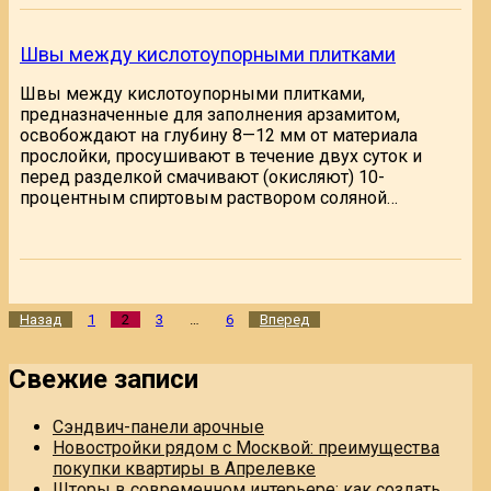
Швы между кислотоупорными плитками
Швы между кислотоупорными плитками,
предназначенные для заполнения арзамитом,
освобождают на глубину 8—12 мм от материала
прослойки, просушивают в течение двух суток и
перед разделкой смачивают (окисляют) 10-
процентным спиртовым раствором соляной…
Пагинация
Назад
1
2
3
…
6
Вперед
записей
Свежие записи
Сэндвич-панели арочные
Новостройки рядом с Москвой: преимущества
покупки квартиры в Апрелевке
Шторы в современном интерьере: как создать