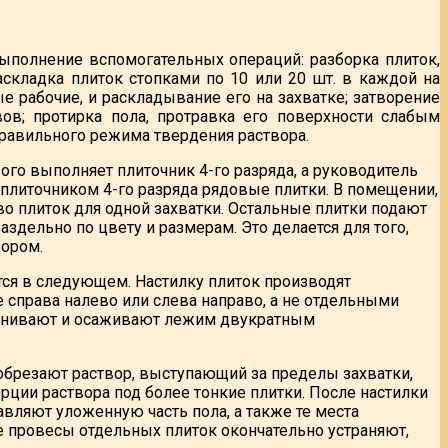
выполнение вспомогательных операций: разборка плиток,
складка плиток стопками по 10 или 20 шт. в каждой на
е рабочие, и раскладывание его на захватке; затворение
ов; протирка пола, протравка его поверхности слабым
равильного режима твердения раствора.
ого выполняет плиточник 4-го разряда, а руководитель
 плиточником 4-го разряда рядовые плитки. В помещении,
во плиток для одной захватки. Остальные плитки подают
здельно по цвету и размерам. Это делается для того,
вором.
тся в следующем. Настилку плиток производят
 справа налево или слева направо, а не отдельными
авнивают и осаживают лежим двукратным
обрезают раствор, выступающий за пределы захватки,
ии раствора под более тонкие плитки. После настилки
ляют уложенную часть пола, а также те места
е провесы отдельных плиток окончательно устраняют,