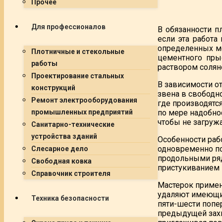
Прочее
Для профессионалов
В обязанности п
если эта работа
определенных ме
Плотничные и стекольные
цементного пры
работы
раствором солян
Проектирование стальных
В зависимости от
конструкций
звена в свободн
Ремонт электрооборудования
где производятся
по мере надобнос
промышленных предприятий
чтобы не загруж
Санитарно-технические
устройства зданий
Особенности раб
одновременно по
Слесарное дело
продольными ряд
Свободная ковка
пристукиванием 
Справочник строителя
Мастерок примен
удаляют имеющие
Техника безопасности
пяти-шести попе
предыдущей захв