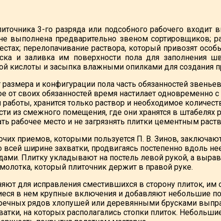
литочника 3-го разряда или подсобного рабочего входит 
 не выполнена предварительно звеном сортировщиков; ра
стах; перелопачивание раствора, который привозят особы
ска и заливка им поверхности пола для заполнения шв
ой кислоты и засыпка влажными опилками для создания п
 размера и конфигурации пола часть обязанностей звеньев
ое от своих обязанностей время настилает одновременно с
 работы, хранится только раствор и необходимое количест
ти из смежного помещения, где они хранятся в штабелях ра
ать рабочее место и не загрязнять плитки цементным раст
очих приемов, которыми пользуется П. В. Зинов, заключаю
 всей ширине захватки, продвигаясь постепенно вдоль нее
ами. Плитку укладывают на постель левой рукой, а выр
молотка, который плиточник держит в правой руке.
яют для исправления сместившихся в сторону плиток, им 
ся в нем крупные включения и добавляют небольшие порц
речных рядов хлопушей или деревянными брусками выправ
атки, на которых располагались стопки плиток. Небольши