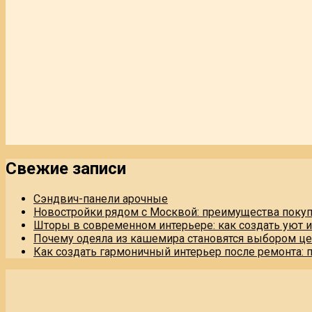
Свежие записи
Сэндвич-панели арочные
Новостройки рядом с Москвой: преимущества поку
Шторы в современном интерьере: как создать уют 
Почему одеяла из кашемира становятся выбором це
Как создать гармоничный интерьер после ремонта: 