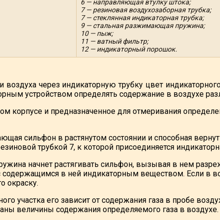
6 — направляющая втулку штока;
7 — резиновая воздухозаборная трубка;
7 — стеклянная индикаторная трубка;
9 — стальная разжимающая пружина;
10 — пыж;
11 — ватный фильтр;
12 — индикаторный порошок.
ии воздуха через индикаторную трубку цвет индикаторног
рным устройством определять содержание в воздухе разл
ом корпусе и предназначенное для отмеривания определен
ающая сильфон в растянутом состоянии и способная верну
езиновой трубкой 7, к которой присоединяется индикаторна
пружина начнет растягивать сильфон, вызывая в нем разре
 с содержащимся в ней индикаторным веществом. Если в во
о окраску.
о участка его зависит от содержания газа в пробе возду
аны величины содержания определяемого газа в воздухе.