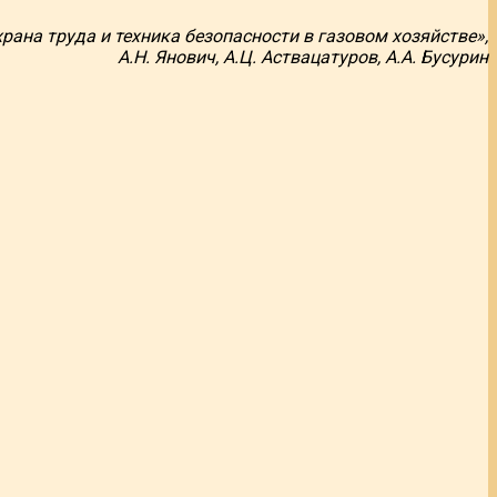
рана труда и техника безопасности в газовом хозяйстве»,
А.Н. Янович, А.Ц. Аствацатуров, А.А. Бусурин