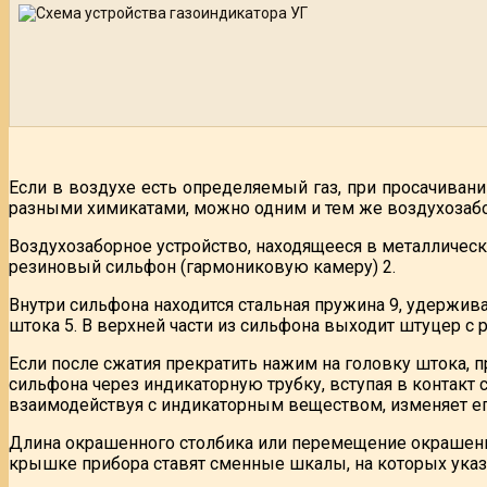
Если в воздухе есть определяемый газ, при просачиван
разными химикатами, можно одним и тем же воздухозабо
Воздухозаборное устройство, находящееся в металлическ
резиновый сильфон (гармониковую камеру) 2.
Внутри сильфона находится стальная пружина 9, удержив
штока 5. В верхней части из сильфона выходит штуцер с р
Если после сжатия прекратить нажим на головку штока, 
сильфона через индикаторную трубку, вступая в контакт
взаимодействуя с индикаторным веществом, изменяет ег
Длина окрашенного столбика или перемещение окрашенног
крышке прибора ставят сменные шкалы, на которых указ