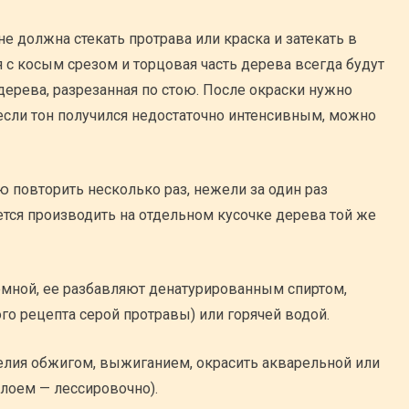
не должна стекать протрава или краска и затекать в
ия с косым срезом и торцовая часть дерева всегда будут
дерева, разрезанная по стою. После окраски нужно
 если тон получился недостаточно интенсивным, можно
ю повторить несколько раз, нежели за один раз
тся производить на отдельном кусочке дерева той же
темной, ее разбавляют денатурированным спиртом,
о рецепта серой протравы) или горячей водой.
лия обжигом, выжиганием, окрасить акварельной или
лоем — лессировочно).