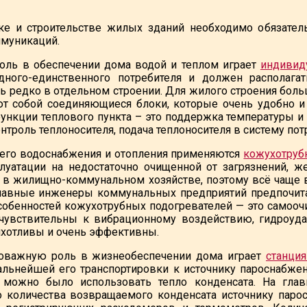
ке и строительстве жилых зданий необходимо обязател
муникаций.
оль в обеспечении дома водой и теплом играет
индивид
дного-единственного потребителя и должен располага
ь редко в отдельном строении. Для жилого строения бол
т собой соединяющиеся блоки, которые очень удобно и
нкции теплового пункта – это поддержка температуры и д
нтроль теплоносителя, подача теплоносителя в систему по
чего водоснабжения и отопления применяются
кожухотруб
плуатации на недостаточно очищенной от загрязнений, 
 в жилищно-коммунальном хозяйстве, поэтому всё чаще
главные инженеры коммунальных предприятий предпочит
обенностей кожухотрубных подогревателей — это самоочи
чувствительны к вибрационному воздействию, гидроуда
хотливы и очень эффективны.
оважную роль в жизнеобеспечении дома играет
станция
альнейшей его транспортировки к источнику пароснабжен
 можно было использовать тепло конденсата. На главн
 количества возвращаемого конденсата источнику парос