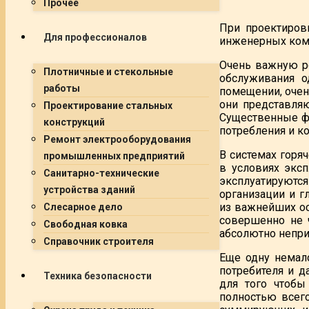
Прочее
При проектиров
Для профессионалов
инженерных ком
Очень важную р
Плотничные и стекольные
обслуживания о
работы
помещении, очен
они представляю
Проектирование стальных
Существенные фу
конструкций
потребления и ко
Ремонт электрооборудования
В системах горя
промышленных предприятий
в условиях экс
Санитарно-технические
эксплуатируются
устройства зданий
организации и 
из важнейших ос
Слесарное дело
совершенно не 
Свободная ковка
абсолютно непри
Справочник строителя
Еще одну немал
потребителя и д
Техника безопасности
для того чтобы
полностью всего