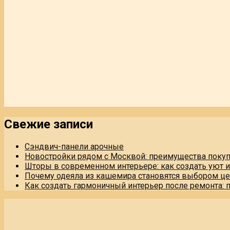
Свежие записи
Сэндвич-панели арочные
Новостройки рядом с Москвой: преимущества поку
Шторы в современном интерьере: как создать уют 
Почему одеяла из кашемира становятся выбором це
Как создать гармоничный интерьер после ремонта: 