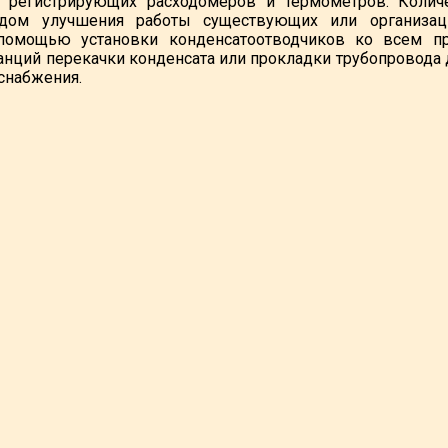
регистрирующих расходомеров и термометров. Количе
одом улучшения работы существующих или организац
помощью установки конденсатоотводчиков ко всем п
анций перекачки конденсата или прокладки трубопровода д
снабжения.