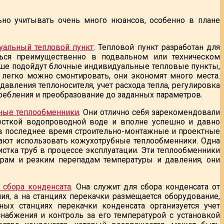
ьно учитывать очень много нюансов, особенно в плане
уальный тепловой пункт
. Тепловой пункт разработан для
ться преимущественно в подвальном или техническом
ьше подойдут блочные индивидуальные тепловые пункты,
 легко можно смонтировать, они экономят много места.
авления теплоносителя, учет расхода тепла, регулировка
требления и преобразование до заданных параметров.
ные теплообменники
. Они отлично себя зарекомендовали
жесткой водопроводной воде и вполне успешно и давно
 в последнее время строительно-монтажные и проектные
ают использовать кожухотрубные теплообменники. Одна
стка труб в процессе эксплуатации. Эти теплообменники
рам и резким перепадам температуры и давления, они
 сбора конденсата
. Она служит для сбора конденсата от
ия, а на станциях перекачки размещается оборудование,
ых станциях перекачки конденсата организуется учет
набжения и контроль за его температурой с установкой