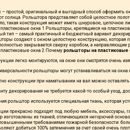
– простой, оригинальный и выгодный способ оформить о
от солнца. Рольштора представляет собой целостное полот
о, такая конструкция может иметь шнуровое, цепочное ли
Рольшторы, крепящиеся на пластиков
ый тип – самый практичный и бюджетный вариант декорир
торы создают с окном целостную конструкцию, которая по
полностью закрывается сверху коробом, а направляющие р
Почему
рольшторы на пластиковые 
укции легко монтируются, на окне они смотрятся очень из
ниверсальности рольшторы могут устанавливаться на окна
тно конструкции при наматывании на вал можно оставлять
ту декорирования не требуется какой-то особый уход, дос
ия рольштор используется специальная ткань, которая уст
кции прекрасно подходят под любую мебель, аксессуары, 
р изготовлены из тканей, отличающихся негорючей основ
повышенными требованиями пожарной безопасности: больниц
оляют добиться 100% затемнения за счет своей очень пло