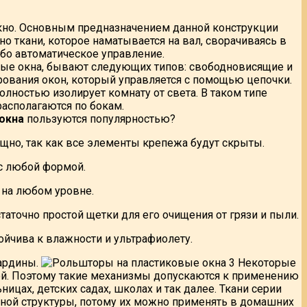
кно. Основным предназначением данной конструкции
но ткани, которое наматывается на вал, сворачиваясь в
бо автоматическое управление.
ые окна, бывают следующих типов: свободновисящие и
ования окон, который управляется с помощью цепочки.
лностью изолирует комнату от света. В таком типе
асполагаются по бокам.
окна
пользуются популярностью?
ящно, так как все элементы крепежа будут скрыты.
 с любой формой.
 на любом уровне.
таточно простой щетки для его очищения от грязи и пыли.
ойчива к влажности и ультрафиолету.
гардины.
Некоторые
ой. Поэтому такие механизмы допускаются к применению
ах, детских садах, школах и так далее. Ткани серии
тной структуры, потому их можно применять в домашних