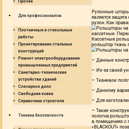
Прочее
Рулонные шторы 
Для профессионалов
является защита 
рулон.
Как правил
Плотничные и стекольные
кассетные. Перв
работы
Кассетные рольш
рольштор ткань 
Проектирование стальных
конструкций
Ремонт электрооборудования
— Данные констр
промышленных предприятий
— Из-за своей у
Санитарно-технические
устройства зданий
— Тканевое поло
Слесарное дело
— Данному вариан
Свободная ковка
— Для изготовлен
Справочник строителя
— Такие констру
Техника безопасности
полотна рольшто
в помещениях с 
«BLACKOUT» позв