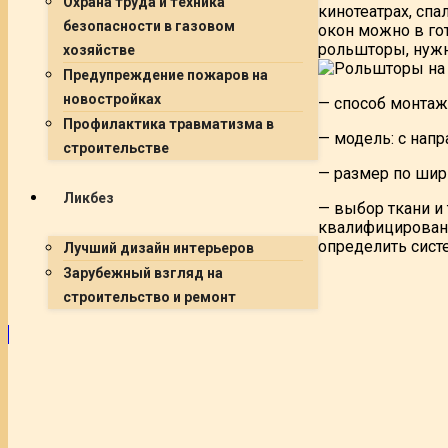
Охрана труда и техника
кинотеатрах, сп
безопасности в газовом
окон можно в го
рольшторы, нуж
хозяйстве
Предупреждение пожаров на
новостройках
— способ монтаж
Профилактика травматизма в
— модель: с нап
строительстве
— размер по шир
Ликбез
— выбор ткани и 
квалифицированн
определить сист
Лучший дизайн интерьеров
Зарубежный взгляд на
строительство и ремонт