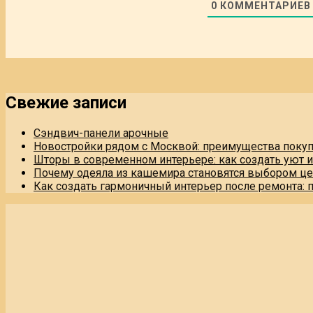
0
КОММЕНТАРИЕВ
Свежие записи
Сэндвич-панели арочные
Новостройки рядом с Москвой: преимущества поку
Шторы в современном интерьере: как создать уют 
Почему одеяла из кашемира становятся выбором це
Как создать гармоничный интерьер после ремонта: 