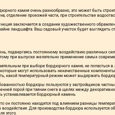
юрного камня очень разнообразно, это может быть строит
на, отделение проезжей части, при строительстве водоотв
нкция заключается в создании художественного обрамлен
зайне ландшафта. Ваш садовый участок будет выглядеть с
ь, подвергаясь постоянному воздействию различных сил,
тому при выпуске желательно применение самых совреме
ательным при выборе бордюрного камня, не попасться в
 которые могут использовать некачественные компонент
ать, какой температурный режим может выдержать бордю
ованностью бордюры пользуются у застройщиков частных 
есенней порой при таянии снега в щелях между декоративн
ть устанавливается бордюрный камень.
 что он постоянно находится под влиянием разницы темпе
о воздействия. Для производства бордюра используется 
я этого.