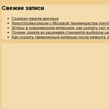
Свежие записи
Сэндвич-панели арочные
Новостройки рядом с Москвой: преимущества поку
Шторы в современном интерьере: как создать уют 
Почему одеяла из кашемира становятся выбором це
Как создать гармоничный интерьер после ремонта: 