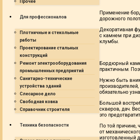
Прочее
Применение борд
Для профессионалов
дорожного полот
Декоративная фу
Плотничные и стекольные
с камнем при ди
работы
клумбы.
Проектирование стальных
конструкций
Бордюрный камен
Ремонт электрооборудования
практичным. Поэ
промышленных предприятий
Санитарно-технические
Нужно быть вним
производителей,
устройства зданий
обязательно узн
Слесарное дело
Свободная ковка
Большой востреб
скверов, дач. В
Справочник строителя
это предотврати
Техника безопасности
По той причине,
от механическог
изготовленный дл