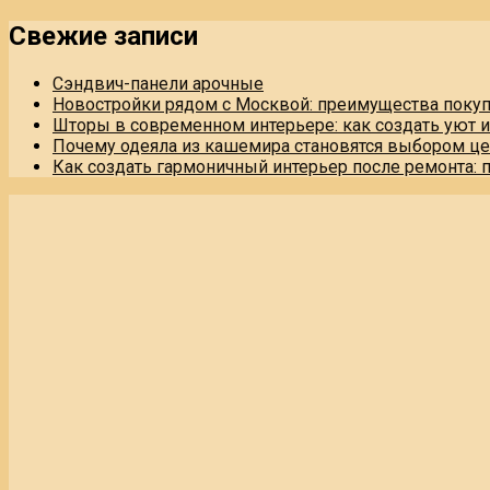
Свежие записи
Сэндвич-панели арочные
Новостройки рядом с Москвой: преимущества поку
Шторы в современном интерьере: как создать уют 
Почему одеяла из кашемира становятся выбором це
Как создать гармоничный интерьер после ремонта: 