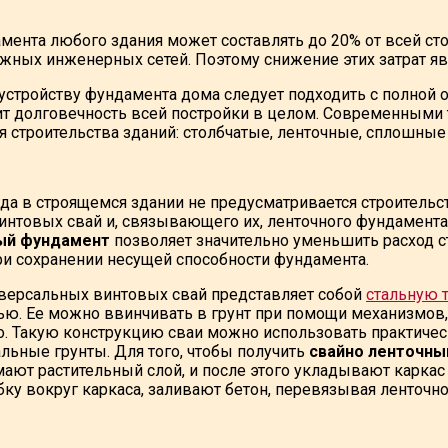
мента любого здания может составлять до 20% от всей сто
жных инженерных сетей. Поэтому снижение этих затрат яв
 устройству фундамента дома следует подходить с полной 
сит долговечность всей постройки в целом. Современным
 строительства зданий: столбчатые, ленточные, сплошные
когда в строящемся здании не предусматривается строител
интовых свай и, связывающего их, ленточного фундамента
ый фундамент
позволяет значительно уменьшить расход с
при сохранении несущей способности фундамента.
версальных винтовых свай представляет собой
стальную 
ью. Ее можно ввинчивать в грунт при помощи механизмов,
. Такую конструкцию сваи можно использовать практическ
альные грунты. Для того, чтобы получить
свайно ленточны
ают растительный слой, и после этого укладывают каркас 
бку вокруг каркаса, заливают бетон, перевязывая ленточн