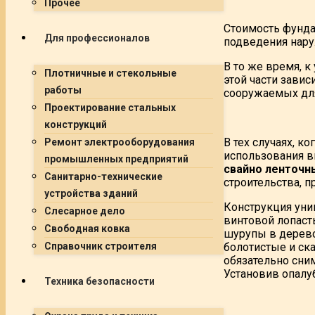
Прочее
Стоимость фунда
Для профессионалов
подведения нару
В то же время, к
Плотничные и стекольные
этой части зави
работы
сооружаемых для
Проектирование стальных
конструкций
В тех случаях, 
Ремонт электрооборудования
использования в
промышленных предприятий
свайно ленточн
Санитарно-технические
строительства, 
устройства зданий
Конструкция уни
Слесарное дело
винтовой лопаст
Свободная ковка
шурупы в дерево
болотистые и ск
Справочник строителя
обязательно сним
Установив опалу
Техника безопасности