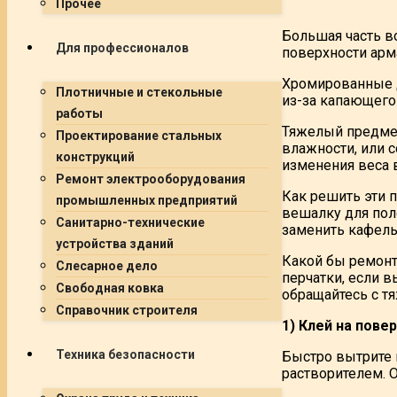
Прочее
Большая часть в
Для профессионалов
поверхности арма
Хромированные д
Плотничные и стекольные
из-за капающего
работы
Тяжелый предмет 
Проектирование стальных
влажности, или с
конструкций
изменения веса в
Ремонт электрооборудования
Как решить эти 
промышленных предприятий
вешалку для поло
Санитарно-технические
заменить кафель
устройства зданий
Какой бы ремонт
Слесарное дело
перчатки, если 
Свободная ковка
обращайтесь с т
Справочник строителя
1) Клей на пове
Техника безопасности
Быстро вытрите 
растворителем. 