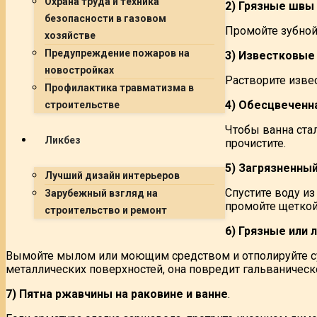
Охрана труда и техника
2) Грязные швы
безопасности в газовом
Промойте зубной
хозяйстве
Предупреждение пожаров на
3) Известковые
новостройках
Растворите изве
Профилактика травматизма в
4) Обесцвеченн
строительстве
Чтобы ванна ста
Ликбез
прочистите.
5) Загрязненный
Лучший дизайн интерьеров
Спустите воду из
Зарубежный взгляд на
промойте щеткой
строительство и ремонт
6) Грязные или
Вымойте мылом или моющим средством и отполируйте су
металлических поверхностей, она повредит гальваническ
7) Пятна ржавчины на раковине и ванне
.