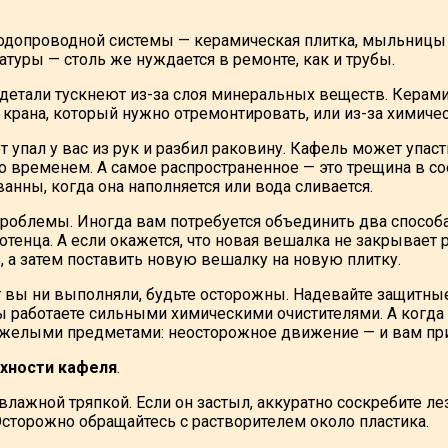
одопроводной системы — керамическая плитка, мыльницы
туры — столь же нуждается в ремонте, как и трубы.
етали тускнеют из-за слоя минеральных веществ. Керами
 крана, который нужно отремонтировать, или из-за химиче
упал у вас из рук и разбил раковину. Кафель может упасть 
о временем. А самое распространенное — это трещина в со
анны, когда она наполняется или вода сливается.
проблемы. Иногда вам потребуется объединить два способа
тенца. А если окажется, что новая вешалка не закрывает р
, а затем поставить новую вешалку на новую плитку.
 вы ни выполняли, будьте осторожны. Надевайте защитные
вы работаете сильными химическими очистителями. А когда
яжелыми предметами: неосторожное движение — и вам при
рхности кафеля
.
влажной тряпкой. Если он застыл, аккуратно соскребите ле
Осторожно обращайтесь с растворителем около пластика.