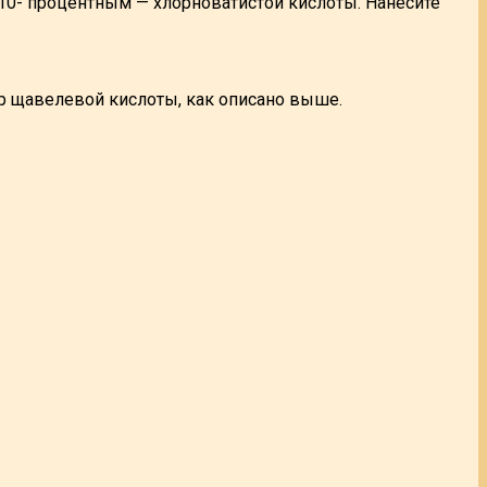
10- процентным — хлорноватистой кислоты. Нанесите
р щавелевой кислоты, как описано выше.