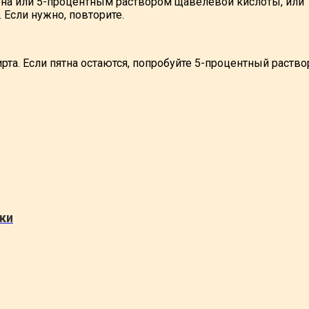
она или 5-процентным раствором щавелевой кислоты, или 
 Если нужно, повторите.
а. Если пятна остаются, попробуйте 5-процентный раство
ки