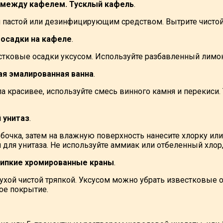
 между кафелем. Тусклый кафель
.
 пастой или дезинфицирующим средством. Вытрите чистой 
 осадки на кафеле
.
стковые осадки уксусом. Используйте разбавленный лимо
ая эмалированная ванна
.
ла красивее, используйте смесь винного камня и перекиси
 унитаз
.
 бочка, затем на влажную поверхность нанесите хлорку или
 для унитаза. Не используйте аммиак или отбеленный хлор
 липкие хромированные краны
.
хой чистой тряпкой. Уксусом можно убрать известковые 
ое покрытие.