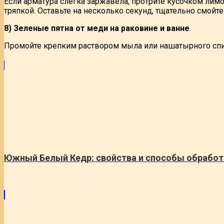
Если арматура слегка заржавела, протрите кусочком лим
тряпкой. Оставьте на несколько секунд, тщательно смойте.
8) Зеленые пятна от меди на раковине и ванне
.
Промойте крепким раствором мыла или нашатырного спирт
Южный Белый Кедр: свойства и способы обработ