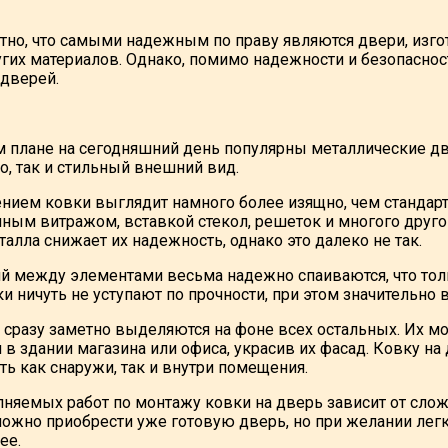
тно, что самыми надежным по праву являются двери, изго
гих материалов. Однако, помимо надежности и безопасност
дверей.
м плане на сегодняшний день популярны металлические д
о, так и стильный внешний вид.
нием ковки выглядит намного более изящно, чем стандарт
ным витражом, вставкой стекол, решеток и многого другог
алла снижает их надежность, однако это далеко не так.
й между элементами весьма надежно спаиваются, что толь
и ничуть не уступают по прочности, при этом значительно 
сразу заметно выделяются на фоне всех остальных. Их м
 в здании магазина или офиса, украсив их фасад. Ковку на
ь как снаружи, так и внутри помещения.
няемых работ по монтажу ковки на дверь зависит от сло
можно приобрести уже готовую дверь, но при желании лег
ее.