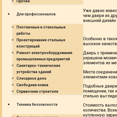
Прочее
Уже давно извес
Для профессионалов
чем двери из дру
внешний дизайн 
Плотничные и стекольные
работы
Особенно в тако
Проектирование стальных
высокое качеств
конструкций
Дверь с примене
Ремонт электрооборудования
украшена мозаич
промышленных предприятий
элементов из мет
Санитарно-технические
Места соединени
устройства зданий
элементами ковк
Слесарное дело
Свободная ковка
Подобные двери 
помещении, так и
Справочник строителя
стильно выглядет
Техника безопасности
Стоимость выпол
количества. Воз
купленную заран