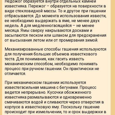
Недожог образуется внутри отдельных камней
известняка. Пережог – образуется на поверхности в
виде стекловидной массы. То и другое при гашении
отбрасывается. До момента использования извести,
ее необходимо выдержать в яме, не менее двух
недель. А для медленногасящейся – не менее
месяца. Ямы сверху накрываются досками и
засыпаются песком или шлаком для предохранения
от высыхания летом или от промерзания зимой.
Механизированные способы гашения используются
для получения больших объемов известкового
теста. Для понимания, как гасить известь
механическим способом, необходимо понимать
процесс при ручном гашении. Он практически не
отличается.
При механическом гашении используется
известегасильная машина с бегунами. Процесс
ведется непрерывно. Кусочки обожженного
известняка размалываются и одновременно
смачиваются водой и сливаются через отверстия в
корпусе в известковую яму. Поскольку гашение
происходит при измельчении, то и срок выдержки в