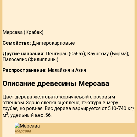
Мерсава (Крабак)
Семейство:
Диптерокарповые
Другие названия:
Пенгиран (Сабах); Каунгхму (Бирма);
Палосапис (Филиппины)
Распространение:
Малайзия и Азия
Описание древесины Мерсава
Цвет дерева желтовато-коричневый с розовым
оттенком. Зерно слегка сцеплено; текстура в меру
грубая, но ровная. Вес дерева варьируется от 510-740 кг/
3
м
; удельный вес .56.
Мерсава