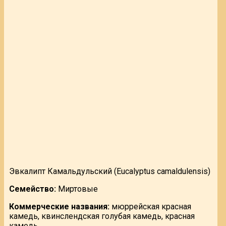
Эвкалипт Камальдульский (Eucalyptus camaldulensis)
Семейство:
Миртовые
Коммерческие названия:
мюррейская красная
камедь, квинслендская голубая камедь, красная
камедь