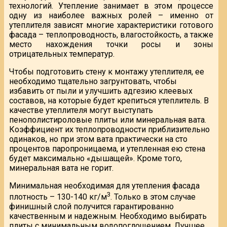
технологий. Утепление занимает в этом процессе
одну из наиболее важных ролей – именно от
утеплителя зависят многие характеристики готового
фасада – теплопроводность, влагостойкость, а также
место нахождения точки росы и зоны
отрицательных температур.
Чтобы подготовить стену к монтажу утеплителя, ее
необходимо тщательно загрунтовать, чтобы
избавить от пыли и улучшить адгезию клеевых
составов, на которые будет крепиться утеплитель. В
качестве утеплителя могут выступать
пенополистироловые плиты или минеральная вата.
Коэффициент их теплопроводности приблизительно
одинаков, но при этом вата практически на сто
процентов паропроницаема, и утепленная ею стена
будет максимально «дышащей». Кроме того,
минеральная вата не горит.
Минимальная необходимая для утепления фасада
3
плотность – 130-140 кг/м
. Только в этом случае
финишный слой получится гарантированно
качественным и надежным. Необходимо выбирать
плиты с минимальным водопоглощением. Лучшее