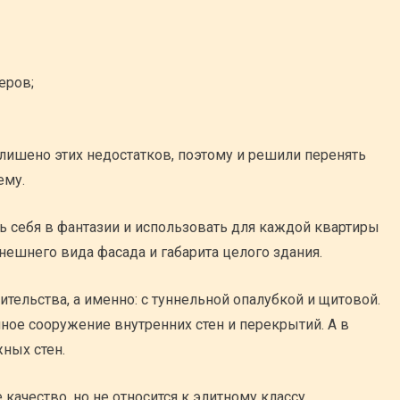
еров;
лишено этих недостатков, поэтому и решили перенять
ему.
ь себя в фантазии и использовать для каждой квартиры
ешнего вида фасада и габарита целого здания.
тельства, а именно: с туннельной опалубкой и щитовой.
ое сооружение внутренних стен и перекрытий. А в
ных стен.
качество, но не относится к элитному классу.