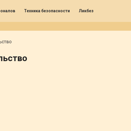
ионалов
Техника безопасности
Ликбез
ьство
льство