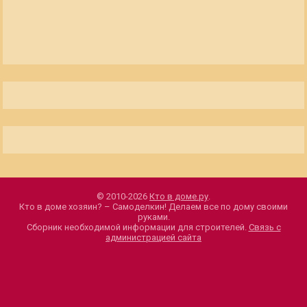
© 2010-2026
Кто в доме.ру
.
Кто в доме хозяин? – Самоделкин! Делаем все по дому своими
руками.
Сборник необходимой информации для строителей.
Связь с
администрацией сайта