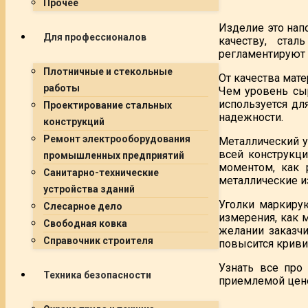
Прочее
Изделие это нап
Для профессионалов
качеству, ста
регламентируют 
Плотничные и стекольные
От качества мате
работы
Чем уровень сыр
используется дл
Проектирование стальных
надежности.
конструкций
Ремонт электрооборудования
Металлический у
всей конструкци
промышленных предприятий
моментом, как 
Санитарно-технические
металлические и
устройства зданий
Уголки маркирую
Слесарное дело
измерения, как 
Свободная ковка
желании заказчи
Справочник строителя
повысится кривиз
Узнать все пр
Техника безопасности
приемлемой цене