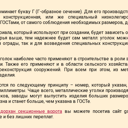
оминает букву Г (Г-образное сечение). Для его производс
ль конструкционная, или же специальный низколеги
ГОСТами, от самого соблюдения необходимых размеров, д
риала, который используют при создании, будет зависеть о
ья выше, тем надежнее будет сам металл: уголок можно
я ограды, так и для возведения специальных конструкци
голок наиболее часто применяют в строительстве в роли 
и. Также его применяют и в области сельского хозяйст
реконструкция сооружений. При всем при этом, из мет
зделия.
тся по следующему принципу – номер, который указан,
миллиметры. Чаще всего, металлические уголки производя
ков, заводы могут выпустить изделия больших размеров
на и станет больше, чем указана в ГОСТе.
о
дорхан секционные ворота
вы можете посетив сайт gs-
 и без лишних переплат.