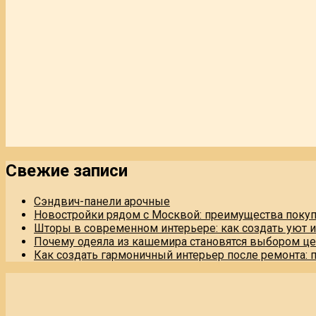
Свежие записи
Сэндвич-панели арочные
Новостройки рядом с Москвой: преимущества поку
Шторы в современном интерьере: как создать уют 
Почему одеяла из кашемира становятся выбором це
Как создать гармоничный интерьер после ремонта: 