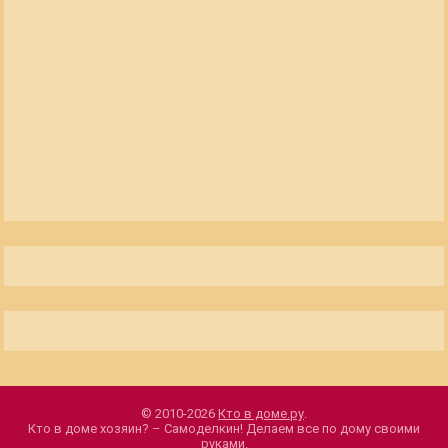
© 2010-2026
Кто в доме.ру
.
Кто в доме хозяин? – Самоделкин! Делаем все по дому своими
руками.