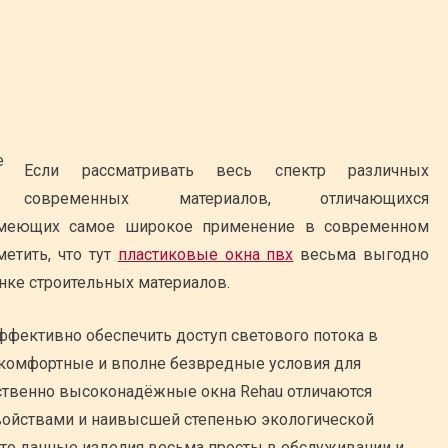
Если рассматривать весь спектр различных
современных материалов, отличающихся
имеющих самое широкое применение в современном
етить, что тут
пластиковые окна пвх
весьма выгодно
ке строительных материалов.
фективно обеспечить доступ светового потока в
 комфортные и вполне безвредные условия для
ственно высоконадёжные окна Rehau отличаются
ойствами и наивысшей степенью экологической
 что данные изделия весьма просты в обслуживании и