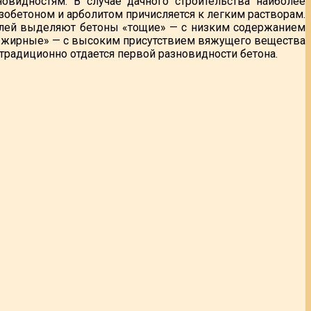
новидностям. В случае дачного строительства наиболее
зобетоном и арболитом причисляется к легким растворам.
елей выделяют бетоны «тощие» — с низким содержанием
 «жирные» — с высоким присутствием вяжущего вещества
традиционно отдается первой разновидности бетона.