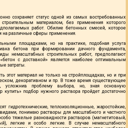
онно сохраняет статус одной из самых востребованных
м строительным материалом, без применения которого
дполагаемых работ. Обилие бетонных смесей, которое
м на различные сферы применения.
льными площадками, но на практике, подобная услуга
ливка бетона при формировании дачного фундамента,
виды немасштабных строительных работ, предполагают
 «бетон с доставкой» является наиболее оптимальным
ые затраты.
ь этот материал не только на стройплощадках, но и при
ческом, декоративном и пр. В тоже время существующее
ка, усложнив проблему выбора, но, зная основную
р купить» подбор нужного раствора пройдет достаточно
т гидротехнические, теплоизоляционные, жаростойкие,
видами, понимаю растворы для масштабного и частного
особо тяжелые разновидности растворов (магнетитовый,
ый), легкие и особо легкие. В случае немасштабного