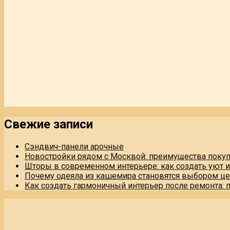
Свежие записи
Сэндвич-панели арочные
Новостройки рядом с Москвой: преимущества поку
Шторы в современном интерьере: как создать уют 
Почему одеяла из кашемира становятся выбором це
Как создать гармоничный интерьер после ремонта: 