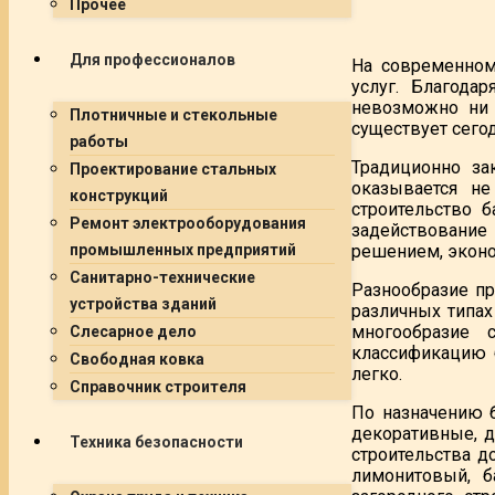
Прочее
Для профессионалов
На современном
услуг. Благода
невозможно ни 
Плотничные и стекольные
существует сего
работы
Традиционно за
Проектирование стальных
оказывается не
конструкций
строительство 
Ремонт электрооборудования
задействование
решением, эконо
промышленных предприятий
Санитарно-технические
Разнообразие пр
устройства зданий
различных типах
многообразие 
Слесарное дело
классификацию б
Свободная ковка
легко.
Справочник строителя
По назначению 
декоративные, 
Техника безопасности
строительства д
лимонитовый, б