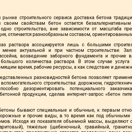
 рынке строительного сервиса доставка бетона традици
ря своим свойствам бетон остается безальтернативны
одно строительство, вне зависимости от масштаба пре
дня, отличается разнообразным составом, ориентированны
каз раствора ассоциируется лишь с большими строите
 менее актуальной и при частном строительстве. За
бассейна, возведение заборного фундамента и прочие 
 большого количества раствора. В этом случае услуга
мящим время, рабочие ресурсы, а как следствие и денежн
едставленных разновидностей бетона позволяет применят
 вспомогательного строительства: дорожном, гидротехни
способно дезориентировать потенциального заказчи
етонной продукции, сделав интернет-запрос «бетон пите
бетоны бывают специальные и обычные, к первым относя
дорожные и прочие виды, в то время как под обычными 
омов. Исходя из показателя объемной массы, выделяют 
аритовый), тяжёлые (щебеночный, гравийный, гранитн