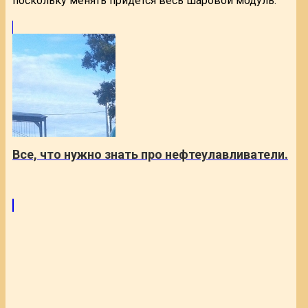
поскольку менять придется весь шаровой модуль.
Все, что нужно знать про нефтеулавливатели.