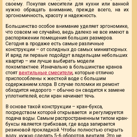
своему. Покупая смесители для кухни или ванной
нужно обращать внимание, прежде всего, на их
эргономичность, красоту и надежность.
Большинство особое внимание уделяет эргономике,
что совсем не случайно, ведь далеко не все имеют в
распоряжении помещения больших размеров.
Сегодня в продаже есть самые различные
конструкции – от солидных до самых миниатюрных.
И вряд ли первые подойдут владельцам небольших
квартир – им лучше выбирать модели
покомпактнее. Изначально в большинстве кранов
стоят
вентильные смесители
, которые отлично
приспособлены к жесткой воде с большим
содержанием хлора. В случае поломки их ремонт
обходится недорого – обычно он сводится к замене
уплотнителей, если кран начинает течь.
В основе такой конструкции – кран-букса,
посредством которой открывается и регулируется
подача воды. Самым распространенным типом кран-
буксы является грибковая, где вода запирается
резиновой прокладкой. Чтобы полностью открыть
воду, нужно сделать 5-6 оборотов вентиля. Это не