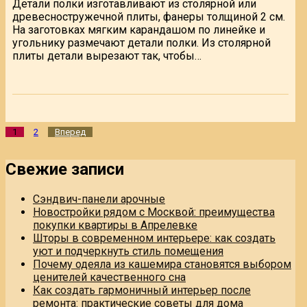
Детали полки изготавливают из столярной или
древесностружечной плиты, фанеры толщиной 2 см.
На заготовках мягким карандашом по линейке и
угольнику размечают детали полки. Из столярной
плиты детали вырезают так, чтобы…
Пагинация
1
2
Вперед
записей
Свежие записи
Сэндвич-панели арочные
Новостройки рядом с Москвой: преимущества
покупки квартиры в Апрелевке
Шторы в современном интерьере: как создать
уют и подчеркнуть стиль помещения
Почему одеяла из кашемира становятся выбором
ценителей качественного сна
Как создать гармоничный интерьер после
ремонта: практические советы для дома