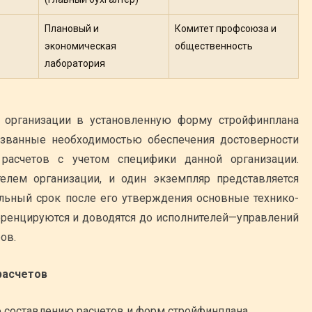
Плановый и
Комитет профсоюза и
экономическая
общественность
лаборатория
е организации в установленную форму стройфинплана
ызванные необходимостью обеспечения достоверности
расчетов с учетом специфики данной организации.
елем организации, и один экземпляр представляется
льный срок после его утверждения основные технико-
ренцируются и доводятся до исполнителей—управлений
ов.
расчетов
 составлению расчетов и форм стройфинплана,