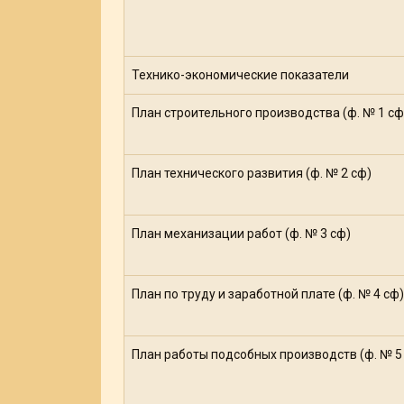
Технико-экономические показатели
План строительного производства (ф. № 1 сф
План технического развития (ф. № 2 сф)
План механизации работ (ф. № 3 сф)
План по труду и заработной плате (ф. № 4 сф)
План работы подсобных производств (ф. № 5