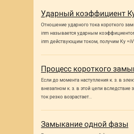
Ударный коэффициент К
Отношение ударного тока короткого зам
iпm называется ударным коэффициентом 
iпm действующим током, получим Ку =i
Процесс короткого замы
Если до момента наступления к. з. в эле
внезапном к. з. в этой цепи вследствие
ток резко возрастает…
Замыкание одной фазы