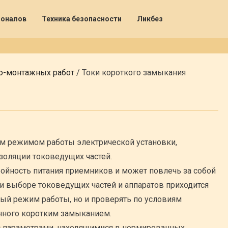
ионалов
Техника безопасности
Ликбез
о-монтажных работ
/
Токи короткого замыкания
м режимом работы электрической установки,
золяции токоведущих частей.
ойность питания приемников и может повлечь за собой
 выборе токоведущих частей и аппаратов приходится
ный режим работы, но и проверять по условиям
нного коротким замыканием.
 параметрами, находящимися в нормированных