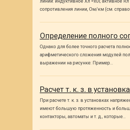
линии: индуктивное Хл =x0l; активное Rл 
сопротивления линии, Ом/км (см. справо
Определение полного соп
Однако для более точного расчета полно
арифметического сложения модулей полны
выражении на рисунке: Пример…
Расчет т. к. з. в устано
При расчете т. к. з. в установках напряж
имеют большую протяженность и большо
контакторы, автоматы и т. д., которые…