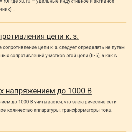
= r0l где х0, r0 — удельные индуктивное и активное
чник)….
ротивления цепи к. з.
е сопротивление цепи к. з. следует определять не путем
х сопротивлений участков этой цепи (II-5), а как в
вках напряжением до 1000 В
ением до 1000 В учитывается, что электрические сети
е количество аппаратуры: трансформаторы тока,