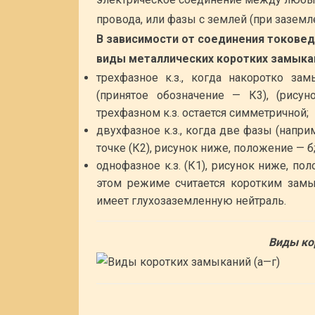
провода, или фазы с землей (при заземл
В зависимости от соединения токове
виды металлических коротких замыка
трехфазное к.з., когда накоротко з
(принятое обозначение — К3), (рису
трехфазном к.з. остается симметричной;
двухфазное к.з., когда две фазы (напр
точке (К2), рисунок ниже, положение — б
однофазное к.з. (К1), рисунок ниже, по
этом режиме считается коротким замы
имеет глухозаземленную нейтраль.
Виды ко