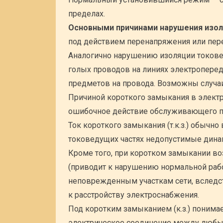
пределах.
Основными причинами нарушения изол
под действием перенапряжения или пере
Аналогично нарушению изоляции токове
голых проводов на линиях электроперед
предметов на провода. Возможны случа
Причиной короткого замыкания в электр
ошибочное действие обслуживающего п
Ток короткого замыкания (т.к.з.) обычн
токоведущих частях недопустимые динам
Кроме того, при коротком замыкании в
(приводит к нарушению нормальной раб
неповрежденным участкам сети, вследст
к расстройству электроснабжения.
Под коротким замыканием (к.з.) понима
электрическое соединение между любым