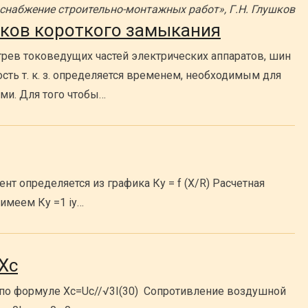
снабжение строительно-монтажных работ», Г.Н. Глушков
оков короткого замыкания
грев токоведущих частей электрических аппаратов, шин
сть т. к. з. определяется временем, необходимым для
ми. Для того чтобы…
ент определяется из графика Ку = f (X/R) Расчетная
 имеем Ку =1 iу…
Хс
по формуле Хc=Uc//√3I(30) Сопротивление воздушной