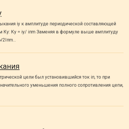
у
ыкания iy к амплитуде периодической составляющей
Ку: Ку = iу/ iпm Заменяя в формуле выше амплитуду
V√2Iпm…
кания
ктрической цели был установившийся ток iп, то при
 значительного уменьшения полного сопротивления цепи,