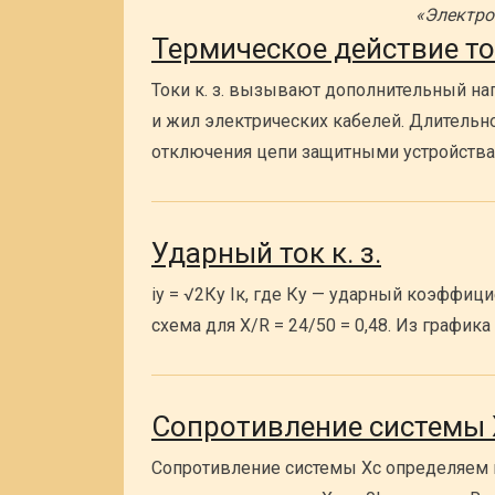
«Электро
Термическое действие т
Токи к. з. вызывают дополнительный на
и жил электрических кабелей. Длительно
отключения цепи защитными устройства
Ударный ток к. з.
iy = √2Ку Iк, где Ку — ударный коэффици
схема для X/R = 24/50 = 0,48. Из графика
Сопротивление системы 
Сопротивление системы Хс определяем 