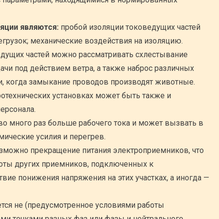
яции являются:
пробой изоляции токоведущих частей
грузок; механические воздействия на изоляцию.
дущих частей можно рассматривать схлестывание
ачи под действием ветра, а также наброс различных
и, когда замыкание проводов производят животные.
отехнических установках может быть также и
ерсонала.
о во много раз больше рабочего тока и может вызвать в
ические усилия и перегрев.
озможно прекращение питания электроприемников, что
оты других приемников, подключенных к
вие понижения напряжения на этих участках, а иногда —
ется не (предусмотренное условиями работы
и точками разных фаз или фазы и нейтрального