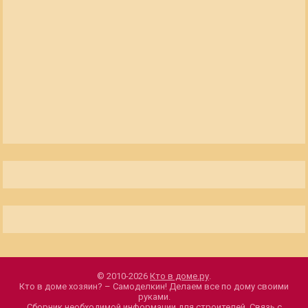
© 2010-2026
Кто в доме.ру
.
Кто в доме хозяин? – Самоделкин! Делаем все по дому своими
руками.
Сборник необходимой информации для строителей.
Связь с