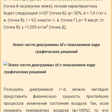
(точка А на рисунке ниже), полная характеристика
будет следующей: t=20° (точка Б); φ= 50%; d = 7,4 г/кг с.
в. (точка В); I = 9,2 ккал/кг с. в. (точка Г); р= 9 мм рт. ст.
3
(точка В); γ =1,205 кг/м
(точка Д).
Эскиз части диаграммы Id с показанием хода
графических решений
Пользуясь диаграммой I—d, можно наглядно
представить физическую сущность простейших
процессов изменения состояния воздуха. Так, если
понижать температуру воздуха (φ<100%), то его