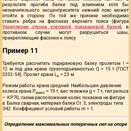
результате прогиба балки под влиянием хотя бы
незначительного эксцентриситета нижний пояс может
отойти в сторону. По той же причине необходимо
ставить ребра на фасонках верхнего пояса (фигура
Укрепление стенки клепаной подкрановой балки
), в
противном случае могут разрушиться швы,
прикрепляющие фасонки к поясу.
Пример 11
Требуется рассчитать подкрановую балку пролетом l =
12 м под два крана грузоподъемностью Q = 15 т (ГОСТ
3332-54). Пролет крана L
= 23 м.
к
Режим работы крана средний. Наибольшее давление
колеса крана Р
= 19 т, вес тележки g = 7 т, тип рельса
макс
— КР70, схема расположения колес показана на фигуре
а. Балка сварная; материал балки Ст. 3; электроды типа
Э42. Коэффициент условий работы m = 1.
Определение максимальных поперечных сил на опоре