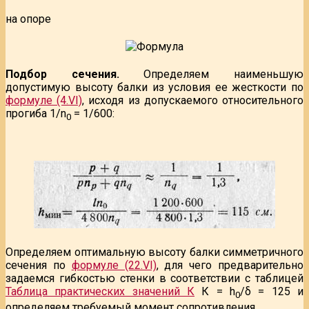
на опоре
Подбор сечения.
Определяем наименьшую
допустимую высоту балки из условия ее жесткости по
формуле (4.VI)
, исходя из допускаемого относительного
прогиба 1/n
= 1/600:
0
Определяем оптимальную высоту балки симметричного
сечения по
формуле (22.VI)
, для чего предварительно
задаемся гибкостью стенки в соответствии с таблицей
Таблица практических значений К
К = h
/δ = 125 и
0
определяем требуемый момент сопротивления