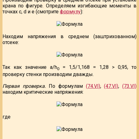
крана по фигуре. Определяем изгибающие моменты в
точках с, d и е (смотрите
формулу
):
Находим напряжения в среднем (заштрихованном)
отсеке:
Так как значение a/h
= 1,5/1,168 = 1,28 > 0,95, то
0
проверку стенки производим дважды.
Первая проверка.
По формулам
(74.VI)
,
(47.VI)
,
(73.VI)
находим критические напряжения:
где