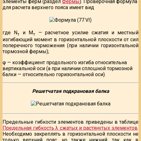
элементы ферм (раздел
Фермы
). Проверочная формула
для расчета верхнего пояса имеет вид
где N
и М
— расчетное усилие сжатия и местный
т
т
изгибающий момент в горизонтальной плоскости от сил
поперечного торможения (при наличии горизонтальной
тормозной фермы);
φ — коэффициент продольного изгиба относительна
вертикальной оси (а при наличии сплошной тормозной
балки — относительно горизонтальной оси).
Решетчатая подкрановая балка
Предельные гибкости элементов приведены в таблице
Предельная гибкость λ сжатых и растянутых элементов
.
Необходимо закреплять в горизонтальной плоскости не
только верхний пояс, но также нижний, так как в