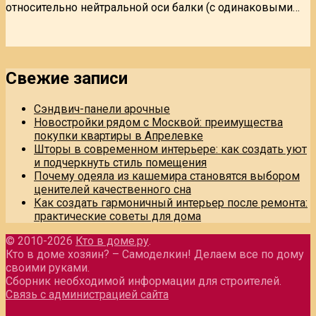
относительно нейтральной оси балки (с одинаковыми…
Свежие записи
Сэндвич-панели арочные
Новостройки рядом с Москвой: преимущества
покупки квартиры в Апрелевке
Шторы в современном интерьере: как создать уют
и подчеркнуть стиль помещения
Почему одеяла из кашемира становятся выбором
ценителей качественного сна
Как создать гармоничный интерьер после ремонта:
практические советы для дома
© 2010-2026
Кто в доме.ру
.
Кто в доме хозяин? – Самоделкин! Делаем все по дому
своими руками.
Сборник необходимой информации для строителей.
Связь с администрацией сайта