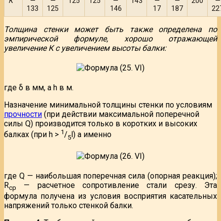
К
—
—
125
125
—
143
—
—
200
—
133
125
146
17
187
22
Толщина стенки может быть также определена по
эмпирической формуле, хорошо отражающей
увеличение К с увеличением высоты балки:
где δ в мм, а h в м.
Назначение минимальной толщины стенки по условиям
прочности
(при действии максимальной поперечной
силы Q) производится только в коротких и высоких
1
балках (при h >
/
l) а именно
5
где Q — наибольшая поперечная сила (опорная реакция);
R
— расчетное сопротивление стали срезу. Эта
ср
формула получена из условия восприятия касательных
напряжений только стенкой балки.