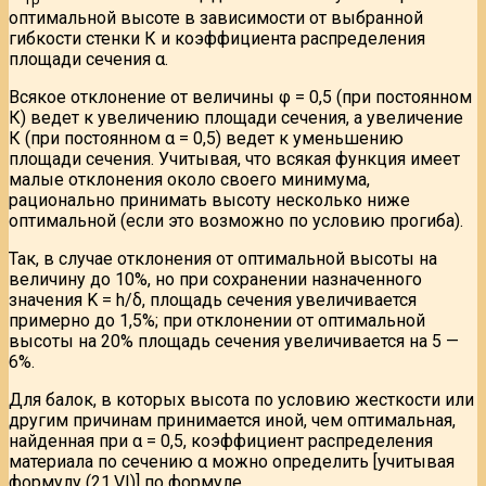
оптимальной высоте в зависимости от выбранной
гибкости стенки К и коэффициента распределения
площади сечения α.
Всякое отклонение от величины φ = 0,5 (при постоянном
К) ведет к увеличению площади сечения, а увеличение
К (при постоянном α = 0,5) ведет к уменьшению
площади сечения. Учитывая, что всякая функция имеет
малые отклонения около своего минимума,
рационально принимать высоту несколько ниже
оптимальной (если это возможно по условию прогиба).
Так, в случае отклонения от оптимальной высоты на
величину до 10%, но при сохранении назначенного
значения K = h/δ, площадь сечения увеличивается
примерно до 1,5%; при отклонении от оптимальной
высоты на 20% площадь сечения увеличивается на 5 —
6%.
Для балок, в которых высота по условию жесткости или
другим причинам принимается иной, чем оптимальная,
найденная при α = 0,5, коэффициент распределения
материала по сечению α можно определить [учитывая
формулу (21.VI)] по формуле