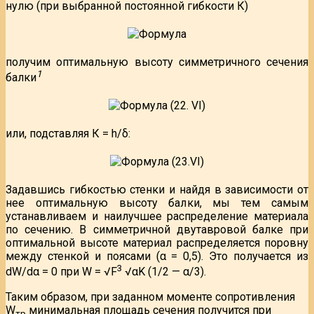
нулю (при выбранной постоянной гибкости К)
получим оптимальную высоту симметричного сечения
1
балки
или, подставляя К = h/δ:
Задавшись гибкостью стенки и найдя в зависимости от
нее оптимальную высоту балки, мы тем самым
устанавливаем и наилучшее распределение материала
по сечению. В симметричной двутавровой балке при
оптимальной высоте материал распределяется поровну
между стенкой и поясами (α = 0,5). Это получается из
3
dW/dα = 0 при W = √F
√αK (1/2 — α/3).
Таким образом, при заданном моменте сопротивления
W
минимальная площадь сечения получится при
тр