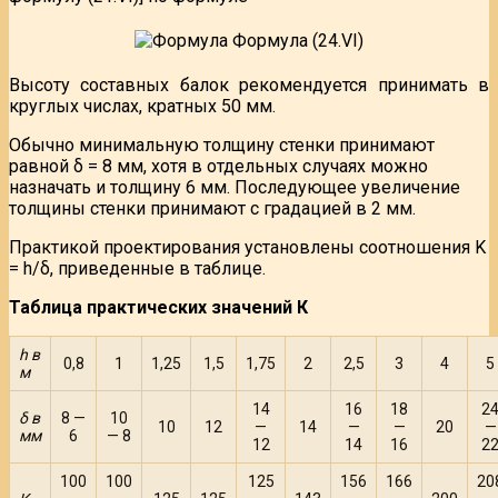
Высоту составных балок рекомендуется принимать в
круглых числах, кратных 50 мм.
Обычно минимальную толщину стенки принимают
равной δ = 8 мм, хотя в отдельных случаях можно
назначать и толщину 6 мм. Последующее увеличение
толщины стенки принимают с градацией в 2 мм.
Практикой проектирования установлены соотношения K
= h/δ, приведенные в таблице.
Таблица практических значений К
h в
0,8
1
1,25
1,5
1,75
2
2,5
3
4
5
м
14
16
18
2
δ в
8 —
10
10
12
—
14
—
—
20
—
мм
6
— 8
12
14
16
2
100
100
125
156
166
20