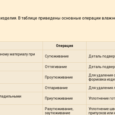
 изделия. В таблице приведены основные операции влажно
Операция
ному материалу при
Сутюживание
Деталь подвер
Оттягивание
Деталь подвер
Для удаления с
Проутюживание
формовка изд
Отпаривание
Для удаления л
гладильными
Приутюживание
Уплотнение гото
Разутюживание,
Уплотнение шв
заутюживание
припусков или 