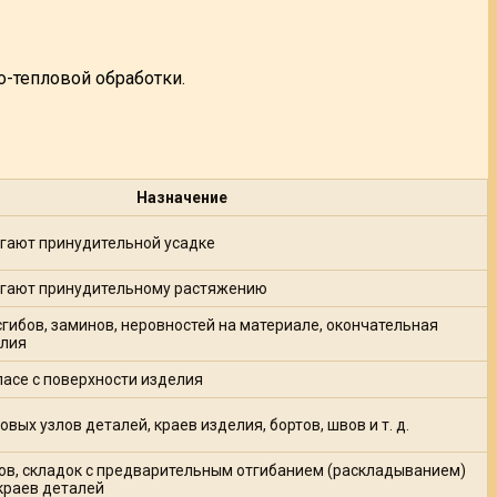
-тепловой обработки.
Назначение
гают принудительной усадке
гают принудительному растяжению
гибов, заминов, неровностей на материале, окончательная
елия
асе с поверхности изделия
вых узлов деталей, краев изделия, бортов, швов и т. д.
ов, складок с предварительным отгибанием (раскладыванием)
краев деталей