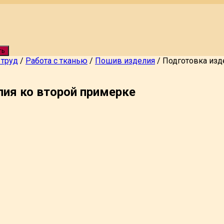
ть
труд
/
Работа с тканью
/
Пошив изделия
/
Подготовка изд
лия ко второй примерке