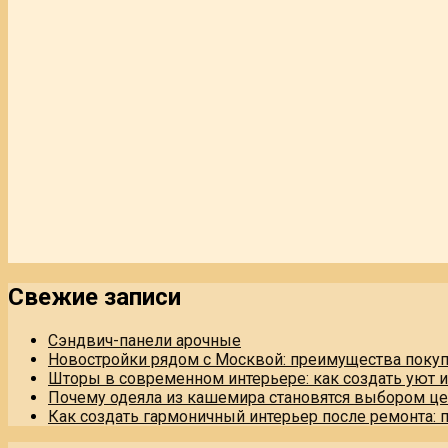
Свежие записи
Сэндвич-панели арочные
Новостройки рядом с Москвой: преимущества поку
Шторы в современном интерьере: как создать уют 
Почему одеяла из кашемира становятся выбором це
Как создать гармоничный интерьер после ремонта: 