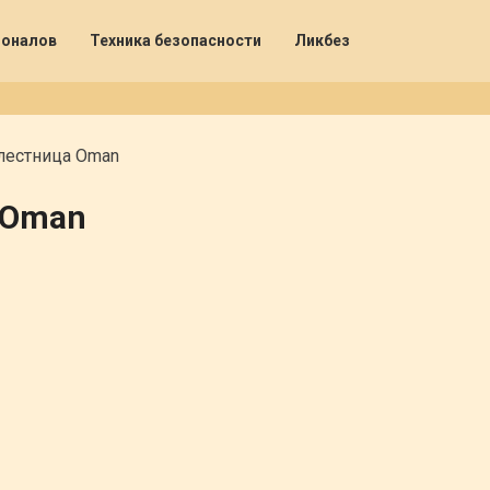
ионалов
Техника безопасности
Ликбез
лестница Oman
 Oman