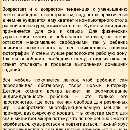
Возрастает и с возрастом тенденция к уменьшению
всего свободного пространства, подросток практически
в нем не нуждается: ему хватает и компьютерного стола,
разной аппаратуры, книжных полок. Кушетка или диван
применяется для сна и отдыха. Для физических
упражнений хватит и небольшого пятачка, но стены
остаются максимально свободными, так у ребенка
появится возможность на нее прикреплять записки,
фотографии. У стены лучше расположите рабочую зону.
Так вы освободите свободную стену, а вид из окна не
станет отвлекать в процессе выполнения домашних
заданий.
Вся мебель покупается легкая, чтоб ребенок сам
переделывал обстановку, творя новый интерьер.
Детская комната всегда влияет на формирование
индивидуальности ребенка – это только его
пространство, где есть полная свобода для различных
игр. Приобретайте многофункциональную мебель: к
примеру, двухъярусную кровать – в качестве места для
сна и мини-тренажера потому, что по ней ребенок может
карабкаться, кувыркаться и подтягиваться. Нижний ярус
переделывается в дом для мягких игрушек и т.д. Очень